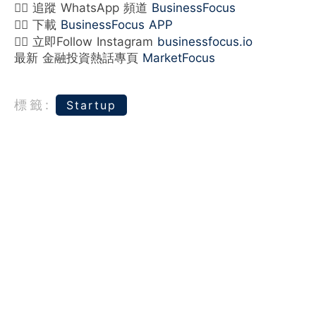
👉🏻 追蹤 WhatsApp 頻道
BusinessFocus
👉🏻 下載
BusinessFocus APP
👉🏻 立即Follow Instagram
businessfocus.io
最新 金融投資熱話專頁
MarketFocus
標籤:
Startup