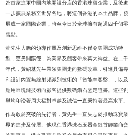
為首家進軍中國內地開設分店的香港珠寶企業，及後進
一步擴展業務至世界各地，將這個香港的本土品牌，發
展成一家國際企業，時至今日於全球擁有超過四千個零
售點。
黃先生大膽的領導作風及創新思維不僅令集團成功轉
型，更另闢蹊徑，為業界及顧客帶來莫大裨益。在二千
年代，黃紹基先生帶領集團走向數碼改革，引進具備專
利設計內置無線射頻識別技術的「智能奉客盤」，以及
應用區塊鏈技術向顧客提供數碼鑽石鑒定證書。這些創
舉均印證著周大福對卓越及誠信一直秉持著最高水平。
作為敢於突破的先行者，黃先生一直矢志於推動珠寶業
界的進步及發展。他現任香港珠石玉器金銀首飾業商會