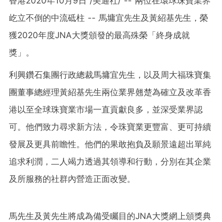
香港2020年10月9日 /美通社/ -- 兩位在環球珠寶業界
屹立不倒的中流砥柱 -- 馬墉宜先生及黃紹基先生，榮
獲2020年度JNA大獎頒發的最高殊榮「終身成就
獎」。
利興鑽石集團行政總裁馬墉宜先生，以及周大福珠寶集
團董事總經理黃紹基先生兩位業界翹楚為確立及改革香
港以至全球珠寶業市場一直貢獻良多，並深受業界認
可。他們致力尋求新方法，令珠寶業更豐富、更可持續
發展及更具前瞻性。他們的果敢抱負及願景遠超出單純
追求利潤，二人竭力透過其領導和行動，分別在其企業
及所服務的社群內營造正面改變。
馬先生及黃先生將成為備受矚目的JNA大獎網上頒獎典