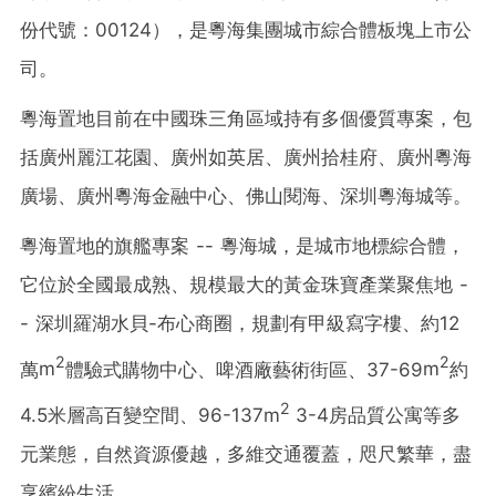
份代號：00124），是粵海集團城市綜合體板塊上市公
司。
粵海置地目前在中國珠三角區域持有多個優質專案，包
括廣州麗江花園、廣州如英居、廣州拾桂府、廣州粵海
廣場、廣州粵海金融中心、佛山閱海、深圳粵海城等。
粵海置地的旗艦專案 -- 粵海城，是城市地標綜合體，
它位於全國最成熟、規模最大的黃金珠寶產業聚焦地 -
- 深圳羅湖水貝-布心商圈，規劃有甲級寫字樓、約12
2
2
萬
m
體驗式購物中心、啤酒廠藝術街區、37-69
m
約
2
4.5米層高百變空間、96-137
m
3-4房品質公寓等多
元業態，自然資源優越，多維交通覆蓋，咫尺繁華，盡
享繽紛生活。