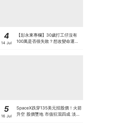
4
【彭永東專欄】30歲打工仔沒有
100萬是否很失敗？想改變命運應
14 Jul
每月投資 狠心減少換手機及旅行
5
SpaceX跌穿135美元招股價！火箭
升空 股價墜地 市值狂瀉四成 淡友
16 Jul
狂沽賺300億 近17億股解禁潮倒數
計時【 @businessfocus.io 】