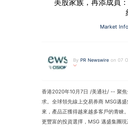
美股家族，再添成員：
Market Inf
By
PR Newswire
on 07 O
PR Newswire (www.prnasi
rovider of media monitor
marketers, corporate com
香港2020年10月7日 /美通社/ 
verage to engage key au
stribution industry sinc
求。全球領先線上交易券商 MSG邁盛
tions to produce, distri
來，產品正獲得越來越多客戶的青睞
t across traditional, dig
d's largest multi-channel
更豐富的投資選擇，MSG 邁盛集團
comprehensive workflow 