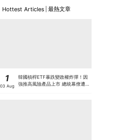
最熱文章
Hottest Articles
1
韓國槓桿ETF暴跌變政權炸彈！因
強推高風險產品上市 總統幕僚遭刑
03 Aug
事舉報 李在明支持率新低 或被迫
落台？