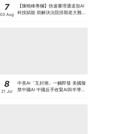
7
【陳曉峰專欄】快速審理通道加AI
科技賦能 助解決法院排期老大難問
03 Aug
題 善用暫委法官制度 壯大司法人
才梯隊
8
中美AI「互封潮」一觸即發 美國擬
禁中國AI 中國反手收緊AI與半導體
21 Jul
出口，智譜升近四成 華虹宏力大升
逾17%！晶片股深V反彈調整宣告
結束？