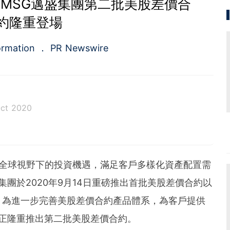
MSG邁盛集團第二批美股差價合
約隆重登場
ormation
PR Newswire
ct 2020
a.com), a Cision company, is the premier global p
ing platforms and news distribution services that
municators and investor relations professionals le
-- 聚焦全球視野下的投資機遇，滿足客戶多樣化資產配置需
diences. Having pioneered the commercial news di
e 1954, PR Newswire today provides end-to-end solu
集團於2020年9月14日重磅推出首批美股差價合約以
bute, target and measure text and multimedia conten
。為進一步完善美股差價合約產品體系，為客戶提供
ital, mobile and social channels. Combining the worl
 content distribution and optimization network with
現正隆重推出第二批美股差價合約。
tools and platforms, PR Newswire powers the stor