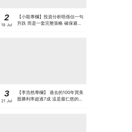
2
【小龍專欄】投資分析唔係估一句
升跌 而是一套完整策略 確保避開
19 Jul
致命損失 找出入市良機
3
【李浩然專欄】 過去的100年買美
股勝利率超過7成 這是最仁慈的賭
21 Jul
場嗎？買美股真的不會輸？