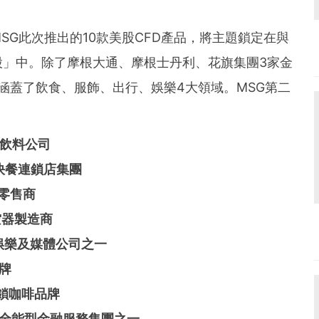
und the world. PR Newswire serves tens of thousan
s in the Americas, Europe, Middle East, Africa and
SG此次推出的10款美股CFD產品，將主題鎖定在與
股」中。除了摩根大通、摩根士丹利、花旗集團3家金
涵蓋了飲食、服飾、出行、娛樂4大領域。MSG第二
大飲料公司
大快餐連鎖店集團
鎖零售商
空器製造商
最大娛樂及媒體公司之一
品牌
連鎖咖啡品牌
最大全能型金融服務集團之一