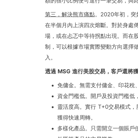
額的很小比例便可進行一筆交易，與
第三，解決熊市痛點
。2020年初，
在半個月內上演四次熔斷。對於身處
場，或在忐忑中等待拐點出現。而在
制，可以根據市場實際變動方向選擇
入。
透過
MSG
進行美股交易，
客戶
還將
免傭金。無需支付傭金、印花稅
資金門檻低。開戶及投資門檻低
靈活度高。實行 T+0交易模式
獲得快速周轉。
多樣化產品。只需開立一個賬戶