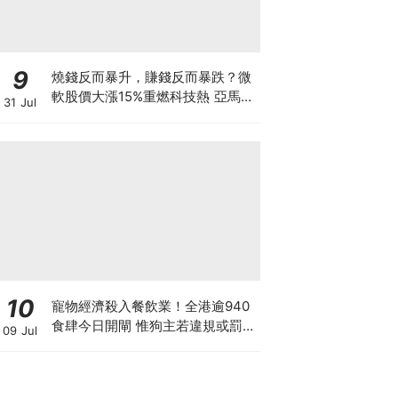
9
燒錢反而暴升，賺錢反而暴跌？微
軟股價大漲15%重燃科技熱 亞馬遜
31 Jul
現金流轉負股價升逾1成 蘋果賺大
錢卻大跌8% 華爾街AI估值邏輯徹
底變了
10
寵物經濟殺入餐飲業！全港逾940
食肆今日開閘 惟狗主若違規或罰款
09 Jul
坐監 人寵共融隱藏陷阱？ 上海有
商場後悔並拒絕再讓寵物入食肆？