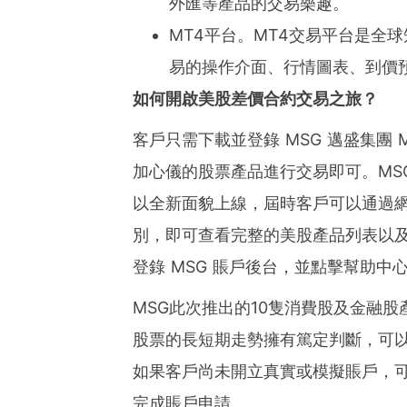
外匯等產品的交易樂趣。
MT4平台。MT4交易平台是全
易的操作介面、行情圖表、到價
如何開啟美股差價合約交易之旅？
客戶
只需下載並登錄 MSG 邁盛集團
加心儀
的股票產品進行交易即可。MS
以全新面貌上線，屆時
客戶
可以通過
別，即可查看完整的美股產品列表以
登錄 MSG 賬戶後台，並點擊幫助中
MSG此次推出的10隻消費股及金融股
股票的長短期走勢擁有篤定判斷，可以直
如果
客戶
尚未開立真實或模擬賬戶，
完成賬戶
申請。