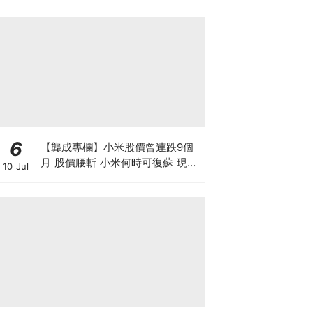
【#BF社會熱話】
6
【龔成專欄】小米股價曾連跌9個
月 股價腰斬 小米何時可復蘇 現在
10 Jul
是否入市撈底時機？