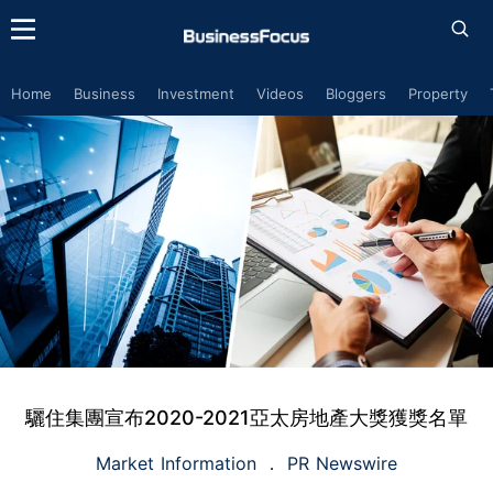
Home
Business
Investment
Videos
Bloggers
Property
驪住集團宣布2020-2021亞太房地產大獎獲獎名單
Market Information
PR Newswire