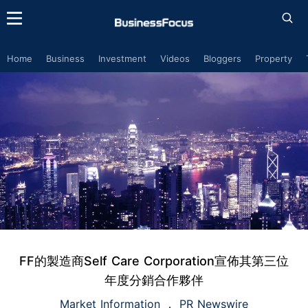
Home
Business
Investment
Videos
Bloggers
Property
FF的製造商Self Care Corporation宣佈其第三位
年度分銷合作夥伴
Market Information
PR Newswire