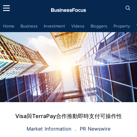
Home
Business
Investment
Videos
Bloggers
Property
Visa與TerraPay合作推動即時支付可操作性
Market Information
PR Newswire