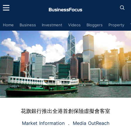
Home
Business
Investment
Videos
Bloggers
Property
花旗銀行推出全港首創保險虛擬會客室
Market Information
Media OutReach