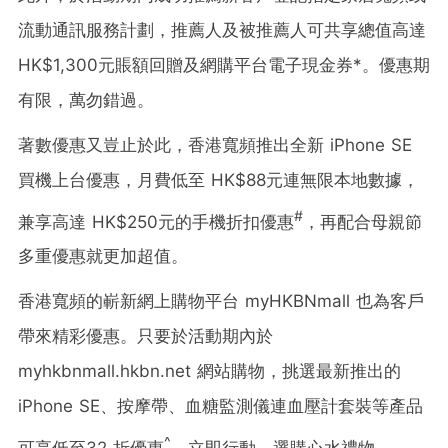
流動通訊服務計劃，推薦人及被推薦人可共享總值高達
HK$1
,300元賬額回贈及網購平台電子現金券*
。
優惠期
有限，萬勿錯過
。
著數優惠又豈止於此，香港寬頻推出全新 iPhone SE
買機上台優惠，月費低至 HK$88元連無限本地數據，
#
兼享高達 HK$250元的手機折扣優惠
，再配合母親節
多重優惠就更加
超值
。
香港寬頻的嶄新網上購物平台 myHKBNmall 也為
客戶
帶來精彩優惠
。只要
於活動期內於
myhkbnmall.hkbn.net 網站購物，挑選最新推出的
iPhone SE、按摩帶、血糖監測儀連血壓計套裝等產品
^