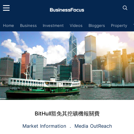
Home
Business
Investment
Videos
Bloggers
Property
BitHull豁免其挖礦機報關費
Market Information
Media OutReach