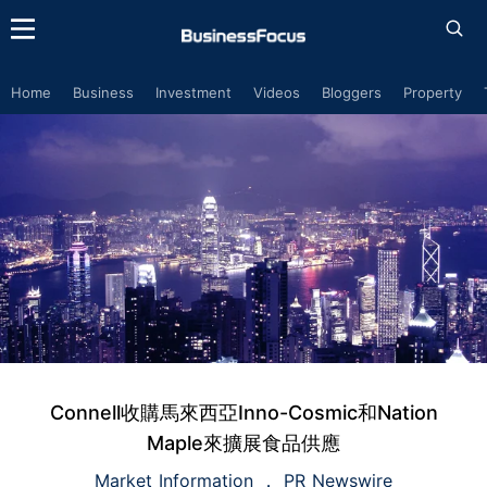
Home
Business
Investment
Videos
Bloggers
Property
Connell收購馬來西亞Inno-Cosmic和Nation
Maple來擴展食品供應
Market Information
PR Newswire