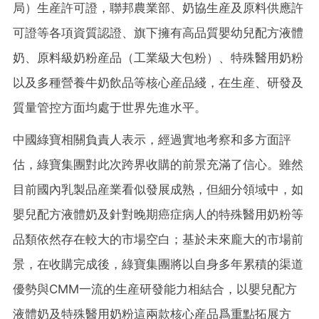
局）生産許可證，聯邦農業部、奶協生産及原料供應許
可證等各項資質認證、旗下擁有高品質嬰幼兒配方液體
奶、原料級奶粉産品（工業級大包粉）、特殊醫用奶粉
以及多種營養牛奶飲品等核心産品綫，在生産、研發及
質量管控方面均處于世界先進水平。
中國綠寶相關負責人表示，經過實地考察和多方面評
估，綠寶集團對此次跨界收購的前景充滿了信心。雖然
目前國內乳製品産業看似發展成熟，但細分領域中，如
嬰兒配方液體奶及針對晚期癌症病人的特殊醫用奶粉等
品類依然存在較大的市場空白；基於未來龐大的市場前
景，在收購完成後，綠寶集團將以自身多年累積的渠道
優勢與CMM一流的生産研發能力相結合，以嬰兒配方
液體奶及特殊醫用奶粉這兩款核心産品爲重點拓展方