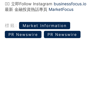
👉🏻 立即Follow Instagram
businessfocus.io
最新 金融投資熱話專頁
MarketFocus
標籤:
Market Information
PR Newswire
PR Newswire