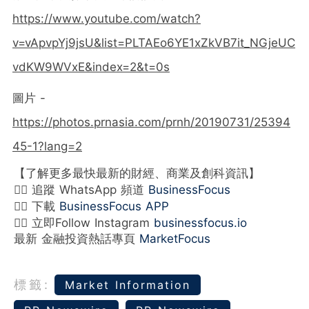
https://www.youtube.com/watch?
v=vApvpYj9jsU&list=PLTAEo6YE1xZkVB7it_NGjeUC
vdKW9WVxE&index=2&t=0s
圖片 -
https://photos.prnasia.com/prnh/20190731/25394
45-1?lang=2
【了解更多最快最新的財經、商業及創科資訊】
👉🏻 追蹤 WhatsApp 頻道
BusinessFocus
👉🏻 下載
BusinessFocus APP
👉🏻 立即Follow Instagram
businessfocus.io
最新 金融投資熱話專頁
MarketFocus
標籤:
Market Information