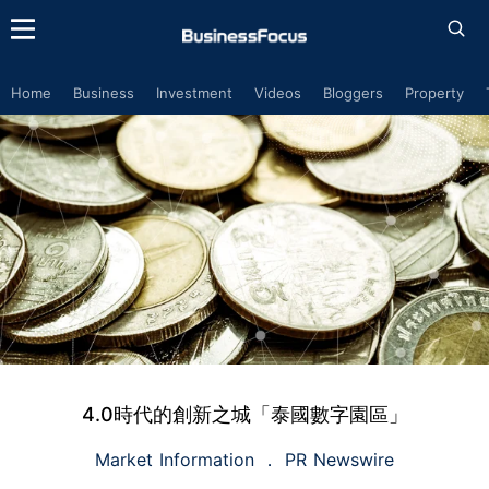
Home
Business
Investment
Videos
Bloggers
Property
4.0時代的創新之城「泰國數字園區」
Market Information
PR Newswire